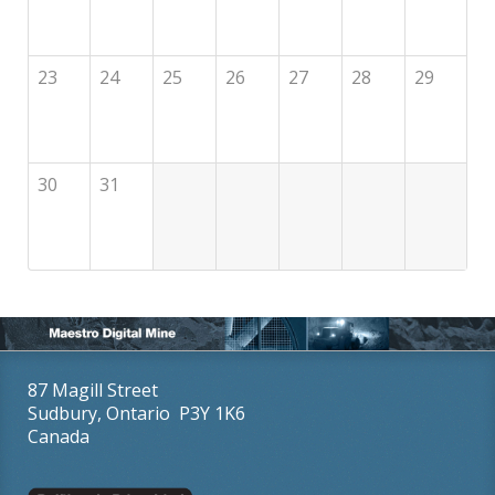
23
24
25
26
27
28
29
30
31
87 Magill Street
Sudbury, Ontario P3Y 1K6
Canada