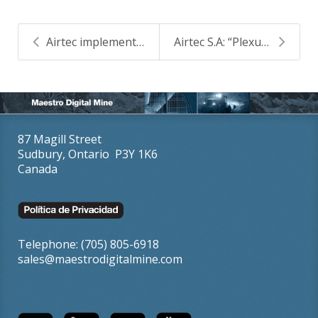
Airtec implementa sistema de monitoreo, control e ...
Airtec S.A: “Plexus Powernet – Habilitando la Mina...
87 Magill Street
Sudbury, Ontario P3Y 1K6
Canada
Telephone: (705) 805-6918
sales@maestrodigitalmine.com